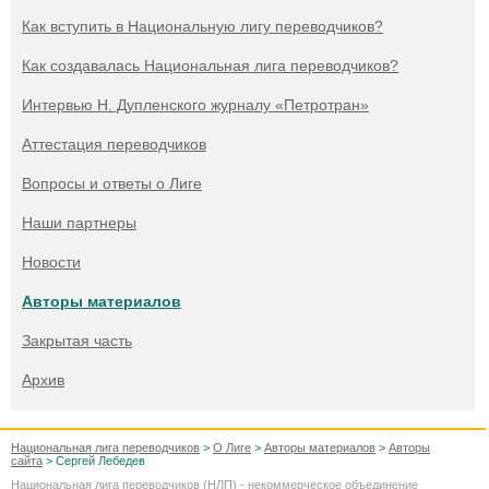
Как вступить в Национальную лигу переводчиков?
Как создавалась Национальная лига переводчиков?
Интервью Н. Дупленского журналу «Петротран»
Аттестация переводчиков
Вопросы и ответы о Лиге
Наши партнеры
Новости
Авторы материалов
Закрытая часть
Архив
Национальная лига переводчиков
>
О Лиге
>
Авторы материалов
>
Авторы
сайта
> Сергей Лебедев
Национальная лига переводчиков (НЛП) - некоммерческое объединение