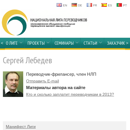
EN
DE
FR
ES
PT
О ЛИГЕ
ПРОЕКТЫ
СЕМИНАРЫ
СТАТЬИ
ЗАКАЗЧИКА
<
>
Сергей Лебедев
Переводчик-фрилансер, член НЛП
Отправить E-mail
Материалы автора на сайте
Кто и сколько заплатит переводчикам в 2013?
Манифест Лиги