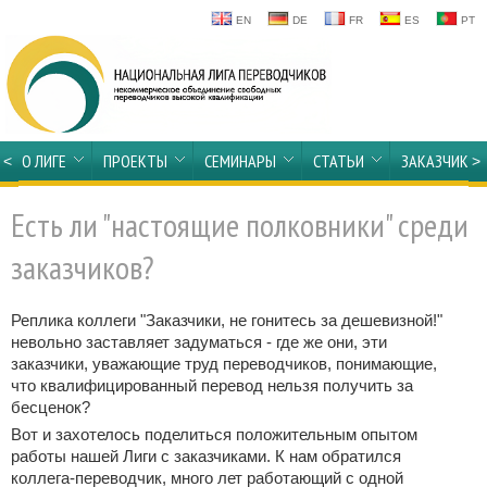
EN
DE
FR
ES
PT
О ЛИГЕ
ПРОЕКТЫ
СЕМИНАРЫ
СТАТЬИ
ЗАКАЗЧИКА
<
>
Есть ли "настоящие полковники" среди
заказчиков?
Реплика коллеги "Заказчики, не гонитесь за дешевизной!"
невольно заставляет задуматься - где же они, эти
заказчики, уважающие труд переводчиков, понимающие,
что квалифицированный перевод нельзя получить за
бесценок?
Вот и захотелось поделиться положительным опытом
работы нашей Лиги с заказчиками. К нам обратился
коллега-переводчик, много лет работающий с одной